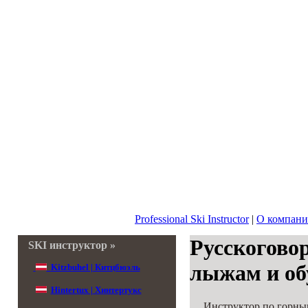
Professional Ski Instructor
|
О компан
Русскогово
SKI инструктор »
лыжам и об
Kitzbuhel | Китцбюэль
Hintertux | Хинтертукс
Инструктор по горным л