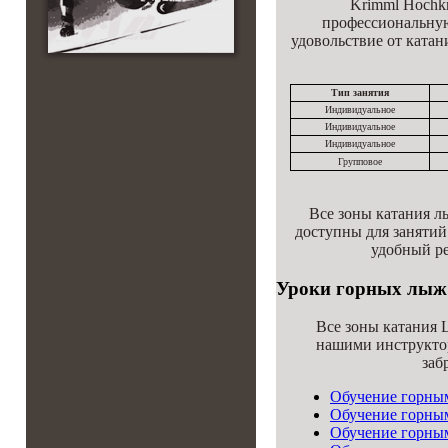
Krimml Hochkr
профессиональную
удовольствие от катан
Тип занятия
Индивидуальное
Индивидуальное
Индивидуальное
Групповое
Все зоны катания л
доступны для занятий
удобный ре
Уроки горных лыж 
Все зоны катания 
нашими инструктор
заб
Обучение горны
Обучение горны
Обучение горны