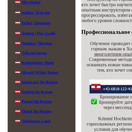
Mayrhofen
кто хочет быстро научит
опытным инструктором по
Solden | Зёльден
прогрессировать, избега
любого уровня сложност
Ischgl | Samnaun
Профессиональное 
Serfaus | Fiss | Ladis
Обучение проводит
Nauders | Наудерс
горным лыжам в Хо
Zillertal Arena
многолетним опыт
Современные методи
Kitzbueheler Alpen
осваивать новые нав
тем, кто хочет с
Skiwelt Wilder Kaiser
Innsbruck Ski Region
Seefeld Ski Region
Бронирование и
Pitztal Ski Region
Бронируйте даты
через мессен
Ötztal
Ski Region
Krimml Hochkrim
Salzburger Land
горнолыжных регионо
условия для обуче