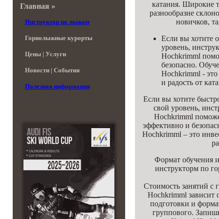
катания. Широкие 
Главная »
разнообразие склоно
новичков, т
Инструктор по лыжам
Если вы хотите 
Горнолыжные курорты
уровень, инстру
Цены | Услуги
Hochkrimml помо
безопасно. Обуч
Новости | События
Hochkrimml - это
и радость от кат
Полезная информация
Если вы хотите быстр
свой уровень, инс
Hochkrimml поможе
эффективно и безопас
Hochkrimml – это инве
ра
Формат обучения и
инструкторм по г
Стоимость занятий с
Hochkrimml зависит 
подготовки и форма
группового. Запиш